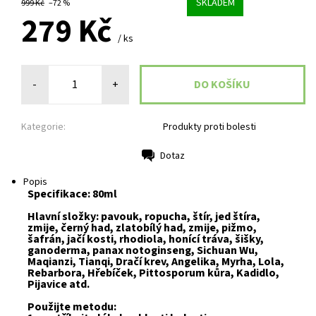
SKLADEM
999 Kč
–72 %
279 Kč
/ ks
-
+
Kategorie:
Produkty proti bolesti
Dotaz
Tisk
Popis
Specifikace: 80ml
Hlavní složky: pavouk, ropucha, štír, jed štíra,
zmije, černý had, zlatobílý had, zmije, pižmo,
šafrán, jačí kosti, rhodiola, honící tráva, šišky,
ganoderma, panax notoginseng, Sichuan Wu,
Maqianzi, Tianqi, Dračí krev, Angelika, Myrha, Lola,
Rebarbora, Hřebíček, Pittosporum kůra, Kadidlo,
Pijavice atd.
Použijte metodu: