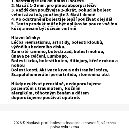
1. nastříkejte lék do oblasti bolesti
2. Masáž 1-2 min. pro plnou absorpci léčiv
3. Každý den používejte 2-3krát, pokud je bolest
velmi závažná, používejte 3-6krát denně
4. Po odstranění bolesti je lepší používat olej dál
5. Tento produkt může být aplikován pouze vně /na
kůži/ a nesmí být úžíván vnitřně
Hlavní účinky:
Léčba revmatismu, artritidy, bolesti kloubů,
výčnělku bederního disku,
Zamrzlé rameno, bolesti zad, bolesti nohou,
únava ze cvičení, Lumbago,
Bolesti krku, bolesti kolen, Hitinjury, křeče rukou a
nohou
Bolest kostí, Aktivace krve a odstranění stázy,
Scapulohumerální periartritida, zlomenina atd.
Nikdy neužívat perorálně, nedoporučujeme
pacientům s traumatem, kožním
alergikům, těhotným ženám a dětem
doporučujeme používat opatrně.
2026 © Náplasti proti bolesti s kyselinou mravenčí, všechna
práva vyhrazena