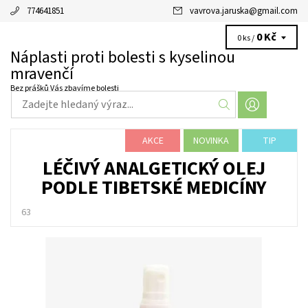
774641851
vavrova.jaruska
@
gmail.com
0 Kč
0 ks /
Náplasti proti bolesti s kyselinou
mravenčí
Bez prášků Vás zbavíme bolesti
AKCE
NOVINKA
TIP
LÉČIVÝ ANALGETICKÝ OLEJ
PODLE TIBETSKÉ MEDICÍNY
63