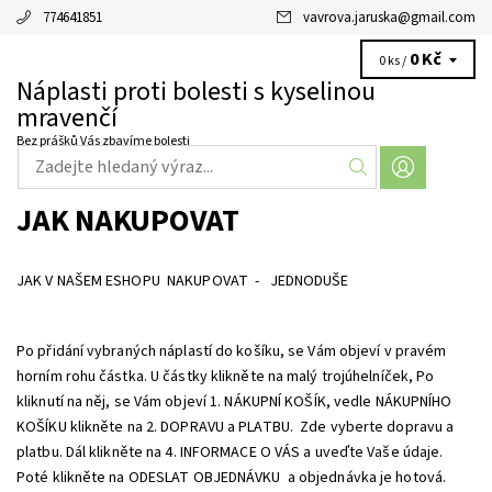
774641851
vavrova.jaruska
@
gmail.com
0 Kč
0 ks /
Náplasti proti bolesti s kyselinou
mravenčí
Bez prášků Vás zbavíme bolesti
JAK NAKUPOVAT
JAK V NAŠEM ESHOPU NAKUPOVAT - JEDNODUŠE
Po přidání vybraných náplastí do košíku, se Vám objeví v pravém
horním rohu částka. U částky klikněte na malý trojúhelníček, Po
kliknutí na něj, se Vám objeví 1. NÁKUPNÍ KOŠÍK, vedle NÁKUPNÍHO
KOŠÍKU klikněte na 2. DOPRAVU a PLATBU. Zde vyberte dopravu a
platbu. Dál klikněte na 4. INFORMACE O VÁS a uveďte Vaše údaje.
Poté klikněte na ODESLAT OBJEDNÁVKU a objednávka je hotová.