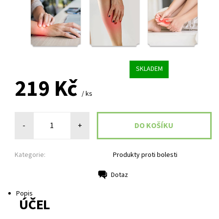
SKLADEM
219 Kč
/ ks
-
+
Kategorie:
Produkty proti bolesti
Dotaz
Tisk
Popis
ÚČEL