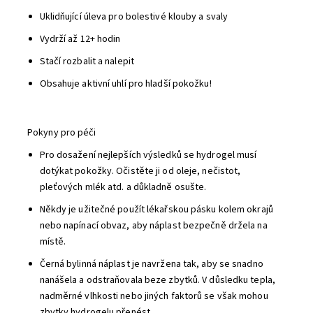
Uklidňující úleva pro bolestivé klouby a svaly
Vydrží až 12+ hodin
Stačí rozbalit a nalepit
Obsahuje aktivní uhlí pro hladší pokožku!
Pokyny pro péči
Pro dosažení nejlepších výsledků se hydrogel musí
dotýkat pokožky. Očistěte ji od oleje, nečistot,
pleťových mlék atd. a důkladně osušte.
Někdy je užitečné použít lékařskou pásku kolem okrajů
nebo napínací obvaz, aby náplast bezpečně držela na
místě.
Černá bylinná náplast je navržena tak, aby se snadno
nanášela a odstraňovala beze zbytků. V důsledku tepla,
nadměrné vlhkosti nebo jiných faktorů se však mohou
zbytky hydrogelu přenést.