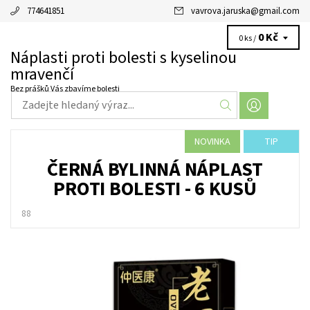
774641851
vavrova.jaruska
@
gmail.com
0 Kč
0 ks /
Náplasti proti bolesti s kyselinou
mravenčí
Bez prášků Vás zbavíme bolesti
NOVINKA
TIP
ČERNÁ BYLINNÁ NÁPLAST
PROTI BOLESTI - 6 KUSŮ
88