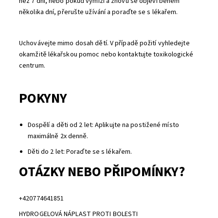
než 7 dní, nebo pokud vymizí a znovu se objeví během
několika dní,
přerušte užívání a poraďte se s lékařem.
Uchovávejte mimo dosah dětí.
V případě požití vyhledejte
okamžitě lékařskou pomoc nebo kontaktujte toxikologické
centrum.
POKYNY
Dospělí a děti od 2 let: Aplikujte na postižené místo
maximálně 2x denně.
Děti do 2 let: Poraďte se s lékařem.
OTÁZKY NEBO PŘIPOMÍNKY?
+420774641851
HYDROGELOVÁ NÁPLAST PROTI BOLESTI